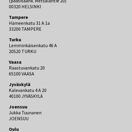
(pääsisäänk. Metsäläntie 20)
00320 HELSINKI
Tampere
Hämeenkatu 31 A 1a
33200 TAMPERE
Turku
Lemminkäisenkatu 46 A
20520 TURKU
Vaasa
Raastuvankatu 20
65100 VAASA
Jyväskylä
Kalevankatu 4 A 20
40100 JYVÄSKYLÄ
Joensuu
Jukka Tuunanen
JOENSUU
Oulu