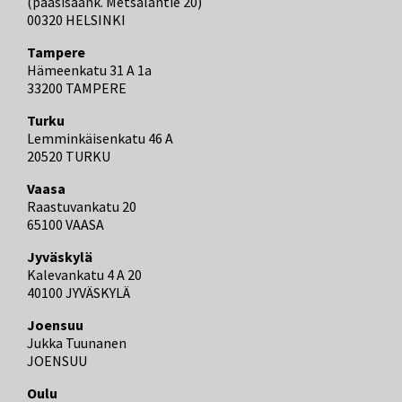
(pääsisäänk. Metsäläntie 20)
00320 HELSINKI
Tampere
Hämeenkatu 31 A 1a
33200 TAMPERE
Turku
Lemminkäisenkatu 46 A
20520 TURKU
Vaasa
Raastuvankatu 20
65100 VAASA
Jyväskylä
Kalevankatu 4 A 20
40100 JYVÄSKYLÄ
Joensuu
Jukka Tuunanen
JOENSUU
Oulu