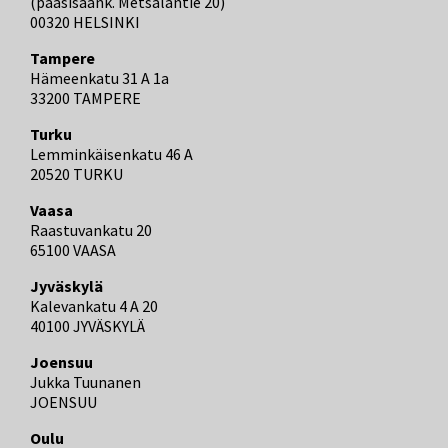
(pääsisäänk. Metsäläntie 20)
00320 HELSINKI
Tampere
Hämeenkatu 31 A 1a
33200 TAMPERE
Turku
Lemminkäisenkatu 46 A
20520 TURKU
Vaasa
Raastuvankatu 20
65100 VAASA
Jyväskylä
Kalevankatu 4 A 20
40100 JYVÄSKYLÄ
Joensuu
Jukka Tuunanen
JOENSUU
Oulu