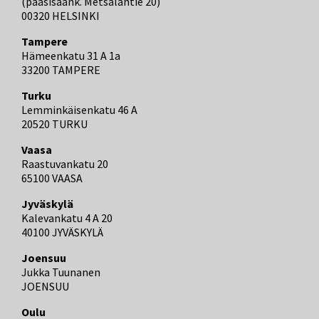
(pääsisäänk. Metsäläntie 20)
00320 HELSINKI
Tampere
Hämeenkatu 31 A 1a
33200 TAMPERE
Turku
Lemminkäisenkatu 46 A
20520 TURKU
Vaasa
Raastuvankatu 20
65100 VAASA
Jyväskylä
Kalevankatu 4 A 20
40100 JYVÄSKYLÄ
Joensuu
Jukka Tuunanen
JOENSUU
Oulu